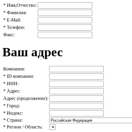
*
Имя,Отчество:
*
Фамилия:
*
E-Mail:
*
Телефон:
Факс:
Ваш адрес
Компания:
*
ID компании:
*
ИНН:
*
Адрес:
Адрес (продолжение):
*
Город:
*
Индекс:
*
Страна:
*
Регион / Область: