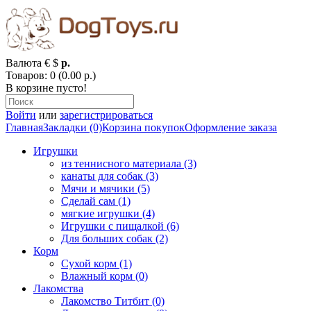
Валюта
€
$
р.
Товаров: 0 (0.00 р.)
В корзине пусто!
Войти
или
зарегистрироваться
Главная
Закладки (0)
Корзина покупок
Оформление заказа
Игрушки
из теннисного материала (3)
канаты для собак (3)
Мячи и мячики (5)
Сделай сам (1)
мягкие игрушки (4)
Игрушки с пищалкой (6)
Для больших собак (2)
Корм
Сухой корм (1)
Влажный корм (0)
Лакомства
Лакомство Титбит (0)