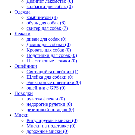
Делипет лакомство (0)
колбаски для собак (0)
Одежда
комбинезон (4)
обувь для собак (6)
свитер для собак (7)
Лежаки
диван для собак (0)
Домик для собаки (0)
Кровать для собак (0)
Подстилки для собак (0)
Пластиковые лежаки (0)
Ошейники
Светящийся ошейник (1)
Шлейка для собаки (0)
Электроные ошейники (0)
ошейник с GPS (0)
Поводки
рулетка флекси (0)
недорогие рулетки (0)
резиновый поводок (0)
Миски
Ригулируемые миски (0)
Миски на подставке (0)
дорожные миски (0)