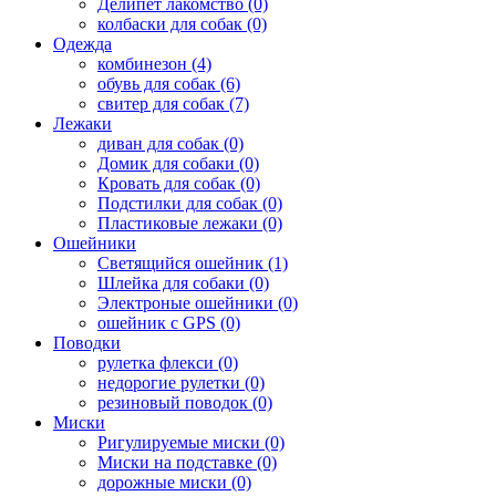
Делипет лакомство (0)
колбаски для собак (0)
Одежда
комбинезон (4)
обувь для собак (6)
свитер для собак (7)
Лежаки
диван для собак (0)
Домик для собаки (0)
Кровать для собак (0)
Подстилки для собак (0)
Пластиковые лежаки (0)
Ошейники
Светящийся ошейник (1)
Шлейка для собаки (0)
Электроные ошейники (0)
ошейник с GPS (0)
Поводки
рулетка флекси (0)
недорогие рулетки (0)
резиновый поводок (0)
Миски
Ригулируемые миски (0)
Миски на подставке (0)
дорожные миски (0)