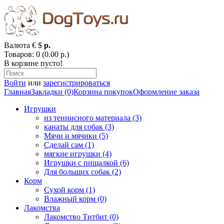
Валюта
€
$
р.
Товаров: 0 (0.00 р.)
В корзине пусто!
Войти
или
зарегистрироваться
Главная
Закладки (0)
Корзина покупок
Оформление заказа
Игрушки
из теннисного материала (3)
канаты для собак (3)
Мячи и мячики (5)
Сделай сам (1)
мягкие игрушки (4)
Игрушки с пищалкой (6)
Для больших собак (2)
Корм
Сухой корм (1)
Влажный корм (0)
Лакомства
Лакомство Титбит (0)