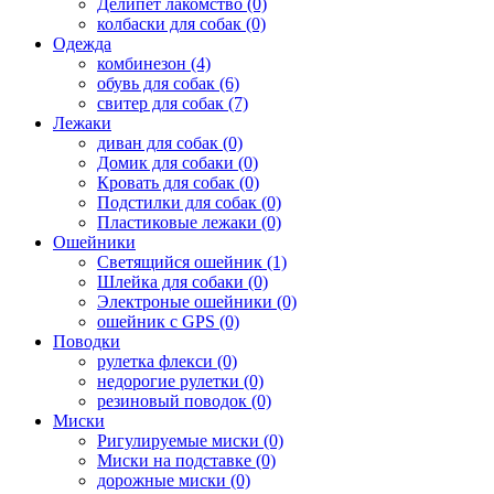
Делипет лакомство (0)
колбаски для собак (0)
Одежда
комбинезон (4)
обувь для собак (6)
свитер для собак (7)
Лежаки
диван для собак (0)
Домик для собаки (0)
Кровать для собак (0)
Подстилки для собак (0)
Пластиковые лежаки (0)
Ошейники
Светящийся ошейник (1)
Шлейка для собаки (0)
Электроные ошейники (0)
ошейник с GPS (0)
Поводки
рулетка флекси (0)
недорогие рулетки (0)
резиновый поводок (0)
Миски
Ригулируемые миски (0)
Миски на подставке (0)
дорожные миски (0)