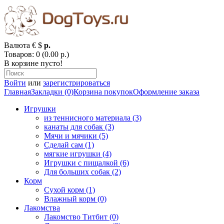
Валюта
€
$
р.
Товаров: 0 (0.00 р.)
В корзине пусто!
Войти
или
зарегистрироваться
Главная
Закладки (0)
Корзина покупок
Оформление заказа
Игрушки
из теннисного материала (3)
канаты для собак (3)
Мячи и мячики (5)
Сделай сам (1)
мягкие игрушки (4)
Игрушки с пищалкой (6)
Для больших собак (2)
Корм
Сухой корм (1)
Влажный корм (0)
Лакомства
Лакомство Титбит (0)